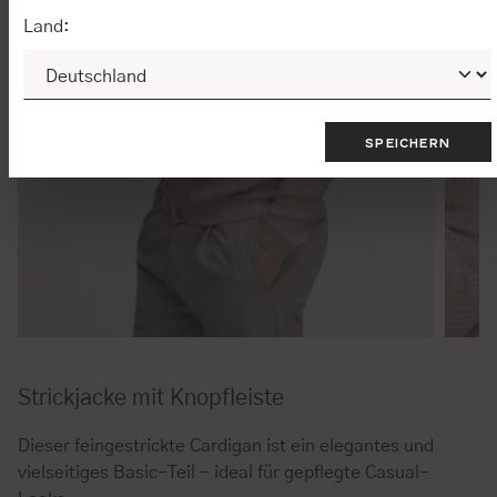
Land:
SPEICHERN
Strickjacke mit Knopfleiste
Dieser feingestrickte Cardigan ist ein elegantes und
vielseitiges Basic-Teil - ideal für gepflegte Casual-