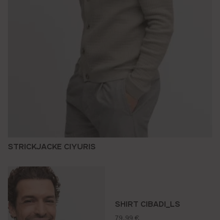
STRICKJACKE CIYURIS
SHIRT CIBADI_LS
regulärer preis:
79,99 €