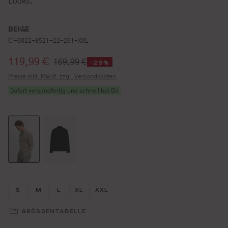
Looks.
BEIGE
CI-6022-8521-22-261-XXL
Verkaufspreis:
119,99 €
169,99 €
-29%
Preise inkl. MwSt. zzgl. Versandkosten
Sofort versandfertig und schnell bei Dir
Größe wählen
Größe wählen
Größe wählen
Größe wählen
Größe wählen
S
M
L
XL
XXL
GRÖSSENTABELLE