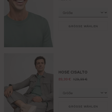
GRÖSSE WÄHLEN
HOSE CISALTO
verkaufspreis:
regulärer preis:
89,99 €
129,99 €
GRÖSSE WÄHLEN