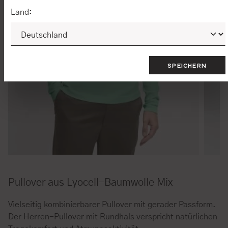
Land:
SPEICHERN
Pullover aus Lyocell-Baumwolle Mix
Vielseitig kombinierbarer Pullover mit gerader Passform.
Der Herren-Pullover mit Rundhals verspricht natürlichen