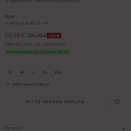
Tragekomfort und Atmungsaktivität.
OLIV
CI-6018-6522-82-251-M
Verkaufspreis:
59,99 €
109,99 €
-45%
Preise inkl. MwSt. zzgl. Versandkosten
Sofort versandfertig und schnell bei Dir
Größe wählen
Größe wählen
Größe wählen
Größe wählen
Größe wählen
S
M
L
XL
XXL
GRÖSSENTABELLE
BITTE GRÖSSE WÄHLEN
DETAILS