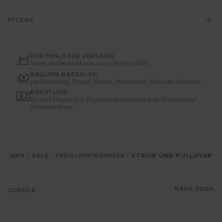
PFLEGE
KOSTENLOSER VERSAND
innerhalb Deutschlands und schnell mit DHL
BEQUEM BEZAHLEN
per Rechnung, Paypal, Klarna, Mastercard, Visa oder Vorkasse
BERATUNG
Du hast Fragen zum Produkt oder wünscht eine Stilberatung?
Kontaktiere uns
MEN
SALE
FRÜHJAHR/SOMMER
STRICK UND PULLOVER
/
/
/
NACH OBEN
ZURÜCK