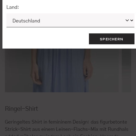
Land:
SPEICHERN
Ringel-Shirt
Geringeltes Shirt in femininem Design: das figurbetonte
Strick-Shirt aus einem Leinen-Flachs-Mix mit Rundhals