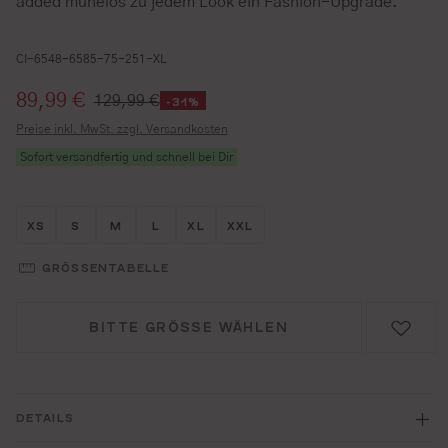
added mühelos zu jedem Look ein Fashion-Upgrade.
CI-6548-6585-75-251-XL
Verkaufspreis:
89,99 €
129,99 €
-31%
Preise inkl. MwSt. zzgl. Versandkosten
Sofort versandfertig und schnell bei Dir
Größe wählen
Größe wählen
Größe wählen
Größe wählen
Größe wählen
Größe wählen
XS
S
M
L
XL
XXL
GRÖSSENTABELLE
BITTE GRÖSSE WÄHLEN
DETAILS