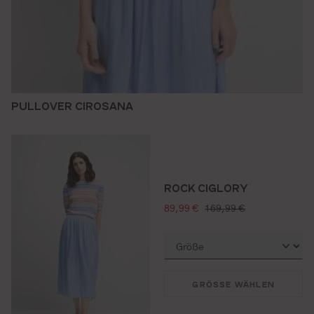
PULLOVER CIROSANA
ROCK CIGLORY
verkaufspreis:
regulärer preis:
89,99 €
169,99 €
GRÖSSE WÄHLEN