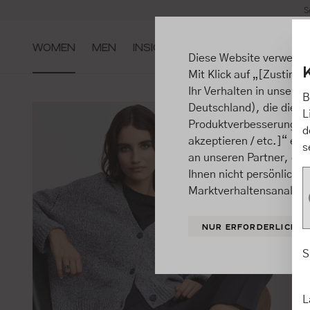
S
m Hauptinhalt springen
Zur Suche springen
Zur Hauptnavigation springen
WOMEN
MEN
INSIGHTS
Diese Website verwende
Mit Klick auf „[Zustimme
Ihr Verhalten in unsere
B
Deutschland), die diese
L
Produktverbesserungen, 
d
akzeptieren / etc.]“ ert
s
an unseren Partner, die
Ihnen nicht persönlich 
Marktverhaltensanalysen
NUR ERFORDERLICHE
S
L