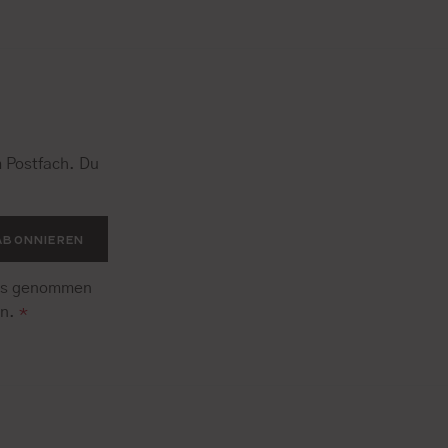
 Postfach. Du
.
ABONNIEREN
is genommen
en.
*