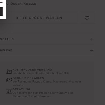
GRÖSSENTABELLE
BITTE GRÖSSE WÄHLEN
DETAILS
PFLEGE
KOSTENLOSER VERSAND
innerhalb Deutschlands und schnell mit DHL
BEQUEM BEZAHLEN
per Rechnung, Paypal, Klarna, Mastercard, Visa oder
Vorkasse
BERATUNG
Du hast Fragen zum Produkt oder wünscht eine
Stilberatung? Kontaktiere uns