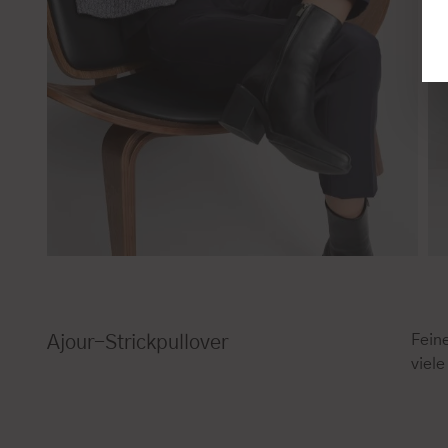
Feine
Ajour-Strickpullover
viele