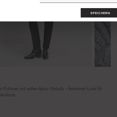
SPEICHERN
r Pullover mit edlen Ajour-Details – femininer Look für
 Anlässe.