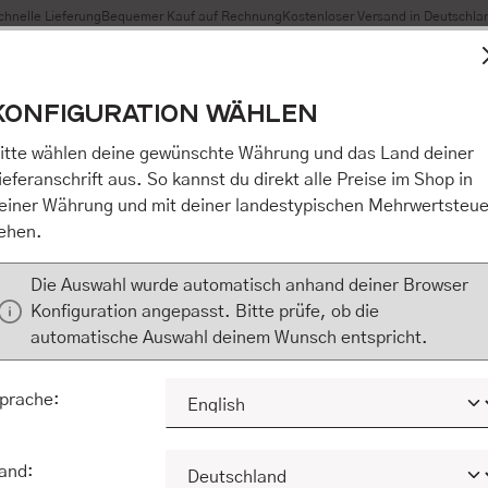
chnelle Lieferung
Bequemer Kauf auf Rechnung
Kostenloser Versand in Deutschla
t Cookies, um eine bestmögliche Erfahrung bieten zu können
KONFIGURATION WÄHLEN
n / Alles akzeptieren / etc.]“ erteilen Sie Ihre Einwilligung au
m Shop an unseren Partner, die shopware AG (Ebbinghoff 10,
itte wählen deine gewünschte Währung und das Land deiner
 Daten Ihnen nicht persönlich zuordnen kann, sie aber zu eig
ieferanschrift aus. So kannst du direkt alle Preise im Shop in
Marktverhaltensanalysen) verarbeiten darf. Mit Klick auf „[Z
einer Währung und mit deiner landestypischen Mehrwertsteue
eilen Sie Ihre Einwilligung auch in die Weitergabe über Ihr Ver
ehen.
 shopware AG (Ebbinghoff 10, 48624 Schöppingen, Deutschlan
zuordnen kann, sie aber zu eigenen Zwecken (z.B. Produktver
Die Auswahl wurde automatisch anhand deiner Browser
) verarbeiten darf.
Konfiguration angepasst. Bitte prüfe, ob die
automatische Auswahl deinem Wunsch entspricht.
KONFIGURIEREN
ALLE COOKIES A
prache:
and: