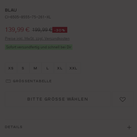
BLAU
CI-6505-8555-75-261-XL
Verkaufspreis:
139,99 €
199,99 €
-30%
Preise inkl. MwSt. zzgl. Versandkosten
Sofort versandfertig und schnell bei Dir
Größe wählen
Größe wählen
Größe wählen
Größe wählen
Größe wählen
Größe wählen
XS
S
M
L
XL
XXL
GRÖSSENTABELLE
BITTE GRÖSSE WÄHLEN
DETAILS