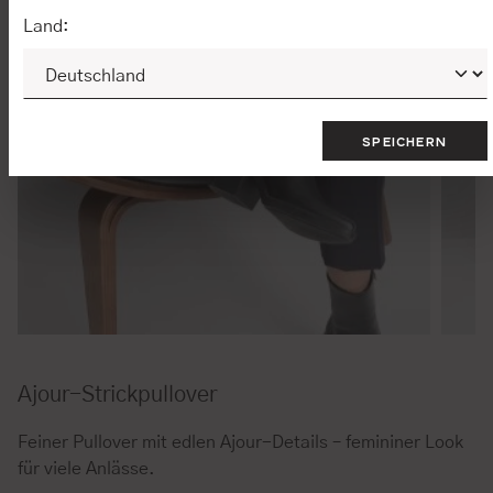
Land:
SPEICHERN
Ajour-Strickpullover
Feiner Pullover mit edlen Ajour-Details – femininer Look
für viele Anlässe.