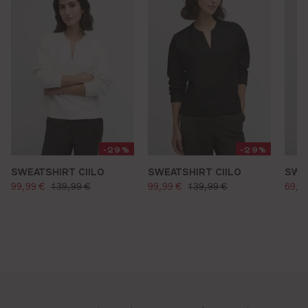
-29%
-29%
SWEATSHIRT CIILO
SWEATSHIRT CIILO
SWE
verkaufspreis:
verkaufspreis:
verk
regulärer preis:
regulärer preis:
99,99 €
139,99 €
99,99 €
139,99 €
69,9