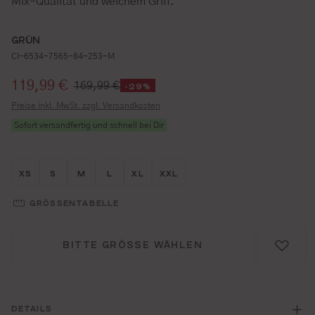
Mix-Qualität und weichem Griff.
GRÜN
CI-6534-7565-84-253-M
Verkaufspreis:
119,99 €
169,99 €
-29%
Preise inkl. MwSt. zzgl. Versandkosten
Sofort versandfertig und schnell bei Dir
Größe wählen
Größe wählen
Größe wählen
Größe wählen
Größe wählen
Größe wählen
XS
S
M
L
XL
XXL
GRÖSSENTABELLE
BITTE GRÖSSE WÄHLEN
DETAILS