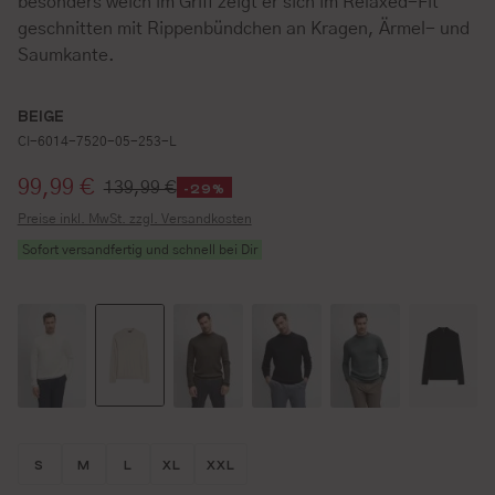
besonders weich im Griff zeigt er sich im Relaxed-Fit
geschnitten mit Rippenbündchen an Kragen, Ärmel- und
Saumkante.
BEIGE
CI-6014-7520-05-253-L
Verkaufspreis:
99,99 €
139,99 €
-29%
Preise inkl. MwSt. zzgl. Versandkosten
Sofort versandfertig und schnell bei Dir
Größe wählen
Größe wählen
Größe wählen
Größe wählen
Größe wählen
S
M
L
XL
XXL