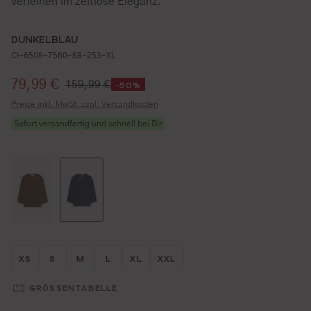
verleihen im zeitlose Eleganz.
DUNKELBLAU
CI-6508-7560-68-253-XL
Verkaufspreis:
79,99 €
159,99 €
-50%
Preise inkl. MwSt. zzgl. Versandkosten
Sofort versandfertig und schnell bei Dir
Größe wählen
Größe wählen
Größe wählen
Größe wählen
Größe wählen
Größe wählen
XS
S
M
L
XL
XXL
GRÖSSENTABELLE