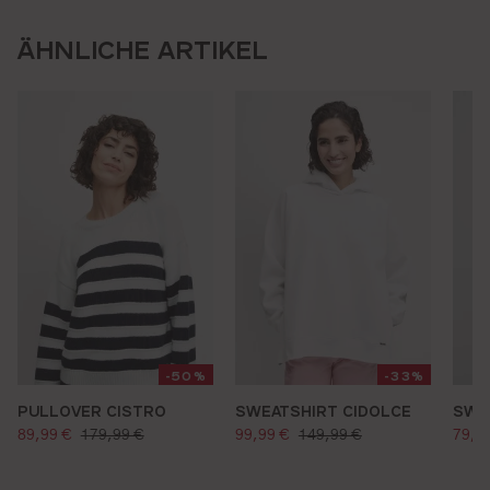
ÄHNLICHE ARTIKEL
-50%
-33%
PULLOVER CISTRO
SWEATSHIRT CIDOLCE
SWE
verkaufspreis:
verkaufspreis:
verk
regulärer preis:
regulärer preis:
89,99 €
179,99 €
99,99 €
149,99 €
79,9