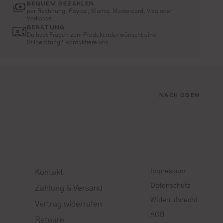
BEQUEM BEZAHLEN
per Rechnung, Paypal, Klarna, Mastercard, Visa oder
Vorkasse
BERATUNG
Du hast Fragen zum Produkt oder wünscht eine
Stilberatung? Kontaktiere uns
NACH OBEN
Impressum
Kontakt
Datenschutz
Zahlung & Versand
Widerrufsrecht
Vertrag widerrufen
AGB
Retoure