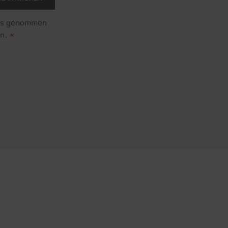
is genommen
en.
*