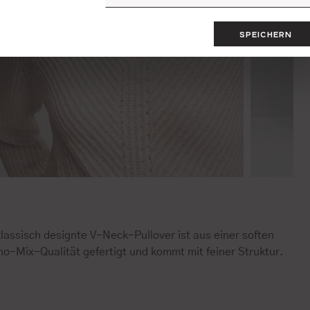
SPEICHERN
lassisch designte V-Neck-Pullover ist aus einer soften
no-Mix-Qualität gefertigt und kommt mit feiner Struktur.