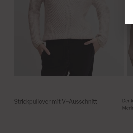
Der k
Strickpullover mit V-Ausschnitt
Meri