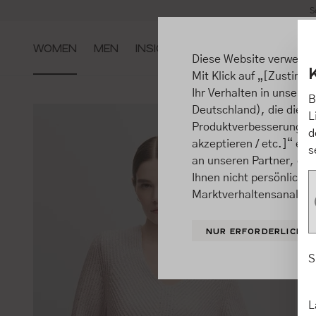
S
m Hauptinhalt springen
Zur Suche springen
Zur Hauptnavigation springen
WOMEN
MEN
INSIGHTS
Diese Website verwende
Mit Klick auf „[Zustimme
Ihr Verhalten in unsere
B
Deutschland), die diese
L
Produktverbesserungen, 
d
akzeptieren / etc.]“ ert
s
an unseren Partner, die
Ihnen nicht persönlich 
Marktverhaltensanalysen
NUR ERFORDERLICHE
S
L