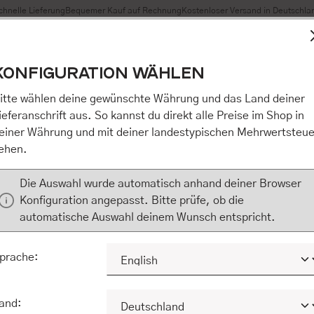
chnelle Lieferung
Bequemer Kauf auf Rechnung
Kostenloser Versand in Deutschla
t Cookies, um eine bestmögliche Erfahrung bieten zu können
KONFIGURATION WÄHLEN
n / Alles akzeptieren / etc.]“ erteilen Sie Ihre Einwilligung au
m Shop an unseren Partner, die shopware AG (Ebbinghoff 10,
itte wählen deine gewünschte Währung und das Land deiner
 Daten Ihnen nicht persönlich zuordnen kann, sie aber zu eig
ieferanschrift aus. So kannst du direkt alle Preise im Shop in
Marktverhaltensanalysen) verarbeiten darf. Mit Klick auf „[Z
einer Währung und mit deiner landestypischen Mehrwertsteue
eilen Sie Ihre Einwilligung auch in die Weitergabe über Ihr Ver
ehen.
 shopware AG (Ebbinghoff 10, 48624 Schöppingen, Deutschlan
zuordnen kann, sie aber zu eigenen Zwecken (z.B. Produktver
Die Auswahl wurde automatisch anhand deiner Browser
) verarbeiten darf.
Konfiguration angepasst. Bitte prüfe, ob die
automatische Auswahl deinem Wunsch entspricht.
KONFIGURIEREN
ALLE COOKIES A
prache:
and: