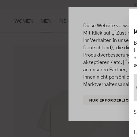
S
m Hauptinhalt springen
Zur Suche springen
Zur Hauptnavigation springen
WOMEN
MEN
INSIGHTS
Diese Website verwende
Mit Klick auf „[Zustimme
Ihr Verhalten in unsere
B
Deutschland), die diese
L
Produktverbesserungen, 
d
akzeptieren / etc.]“ ert
s
an unseren Partner, die
Ihnen nicht persönlich 
Marktverhaltensanalysen
NUR ERFORDERLICHE
S
L