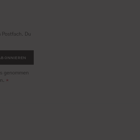
 Postfach. Du
.
ABONNIEREN
is genommen
en.
*