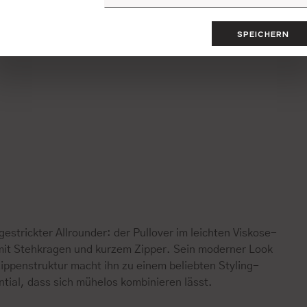
SPEICHERN
gestrickter Allrounder: der Pullover im leichten Viskose-
mit Stehkragen und kurzem Zipper. Sein moderner Look
ippenstruktur macht ihn zu einem beliebten Styling-
tial, dass sich mühelos kombinieren lässt.