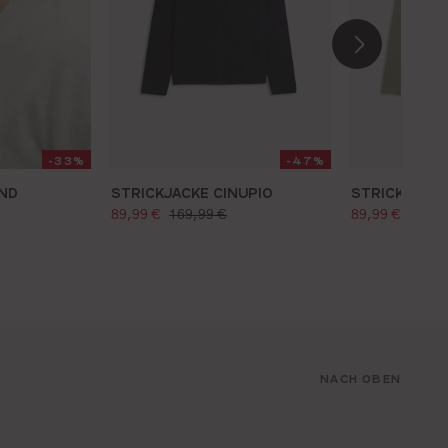
-33%
-47%
ND
STRICKJACKE CINUPIO
STRICKJACKE
verkaufspreis:
verkaufspre
reis:
regulärer preis:
regulä
89,99 €
169,99 €
89,99 €
169,9
NACH OBEN