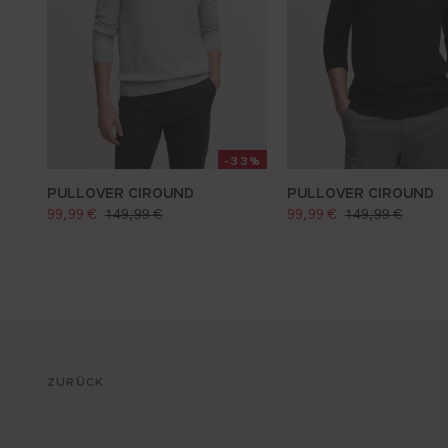
-33%
PULLOVER CIROUND
PULLOVER CIROUND
verkaufspreis:
verkaufspreis:
regulärer preis:
regulärer preis:
99,99 €
149,99 €
99,99 €
149,99 €
ZURÜCK