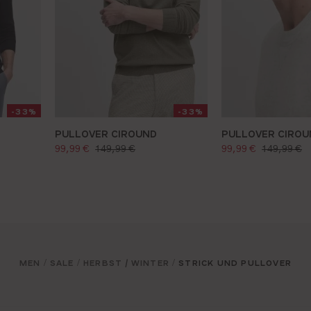
-33%
-33%
PULLOVER CIROUND
PULLOVER CIROU
verkaufspreis:
verkaufspreis:
regulärer preis:
regulärer p
99,99 €
149,99 €
99,99 €
149,99 €
MEN
SALE
HERBST / WINTER
STRICK UND PULLOVER
/
/
/