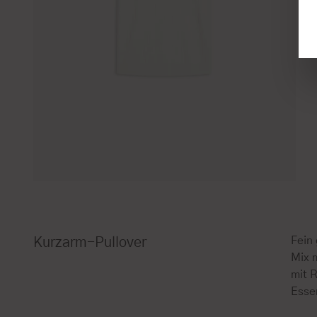
Fein 
Kurzarm-Pullover
Mix 
mit R
Essen