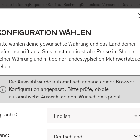
chnelle Lieferung
Bequemer Kauf auf Rechnung
Kostenloser Versand in Deutschla
t Cookies, um eine bestmögliche Erfahrung bieten zu können
KONFIGURATION WÄHLEN
n / Alles akzeptieren / etc.]“ erteilen Sie Ihre Einwilligung au
m Shop an unseren Partner, die shopware AG (Ebbinghoff 10,
itte wählen deine gewünschte Währung und das Land deiner
 Daten Ihnen nicht persönlich zuordnen kann, sie aber zu eig
ieferanschrift aus. So kannst du direkt alle Preise im Shop in
Marktverhaltensanalysen) verarbeiten darf. Mit Klick auf „[Z
einer Währung und mit deiner landestypischen Mehrwertsteue
eilen Sie Ihre Einwilligung auch in die Weitergabe über Ihr Ver
ehen.
 shopware AG (Ebbinghoff 10, 48624 Schöppingen, Deutschlan
zuordnen kann, sie aber zu eigenen Zwecken (z.B. Produktver
Die Auswahl wurde automatisch anhand deiner Browser
) verarbeiten darf.
Konfiguration angepasst. Bitte prüfe, ob die
automatische Auswahl deinem Wunsch entspricht.
KONFIGURIEREN
ALLE COOKIES A
prache:
and: