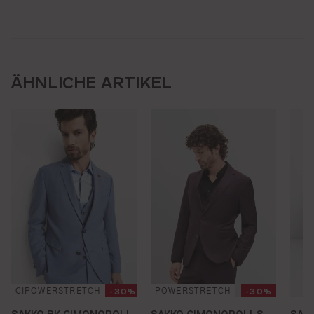
ÄHNLICHE ARTIKEL
-30%
-30%
CIPOWERSTRETCH
POWERSTRETCH
SAKKO BK CIMONOPOLI-
SAKKO CIMONOPOLI-S
SAK