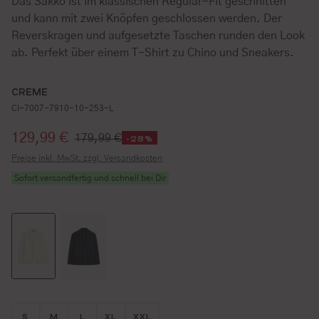
Das Sakko ist im klassischen Regular-Fit geschnitten
und kann mit zwei Knöpfen geschlossen werden. Der
Reverskragen und aufgesetzte Taschen runden den Look
ab. Perfekt über einem T-Shirt zu Chino und Sneakers.
CREME
CI-7007-7910-10-253-L
Verkaufspreis:
129,99 €
179,99 €
-28%
Preise inkl. MwSt. zzgl. Versandkosten
Sofort versandfertig und schnell bei Dir
Größe wählen
Größe wählen
Größe wählen
Größe wählen
Größe wählen
S
M
L
XL
XXL