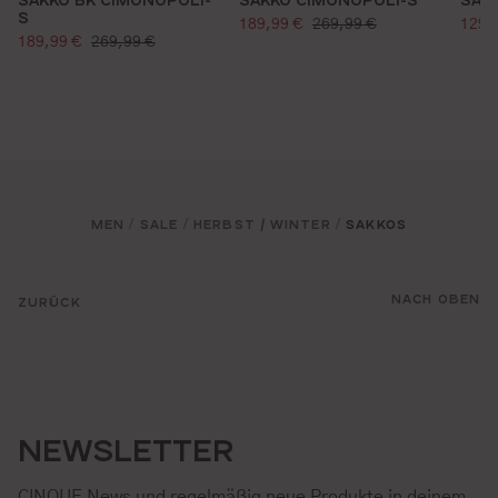
S
verkaufspreis:
verk
regulärer preis:
189,99 €
269,99 €
129,
verkaufspreis:
regulärer preis:
189,99 €
269,99 €
MEN
SALE
HERBST / WINTER
SAKKOS
/
/
/
NACH OBEN
ZURÜCK
NEWSLETTER
CINQUE News und regelmäßig neue Produkte in deinem