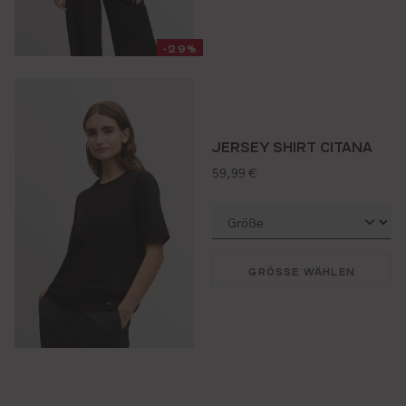
-29%
JERSEY SHIRT CITANA
regulärer preis:
59,99 €
GRÖSSE WÄHLEN