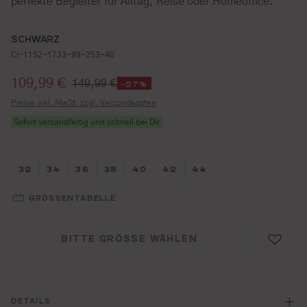
perfekte Begleiter für Alltag, Reise oder Homeoffice.
SCHWARZ
CI-1152-1733-99-253-40
Verkaufspreis:
109,99 €
149,99 €
-27%
Preise inkl. MwSt. zzgl. Versandkosten
Sofort versandfertig und schnell bei Dir
Größe wählen
Größe wählen
Größe wählen
Größe wählen
Größe wählen
Größe wählen
Größe wählen
32
34
36
38
40
42
44
GRÖSSENTABELLE
BITTE GRÖSSE WÄHLEN
DETAILS