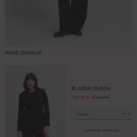
HOSE CISONJO
BLAZER CILEON
verkaufspreis:
regulärer preis:
199,99 €
279,99 €
GRÖSSE WÄHLEN