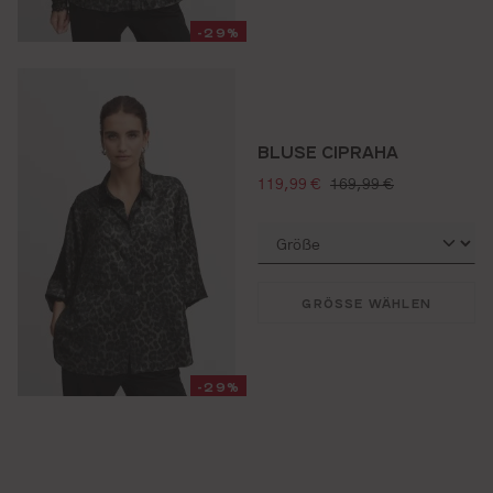
-29%
BLUSE CIPRAHA
verkaufspreis:
regulärer preis:
119,99 €
169,99 €
GRÖSSE WÄHLEN
-29%