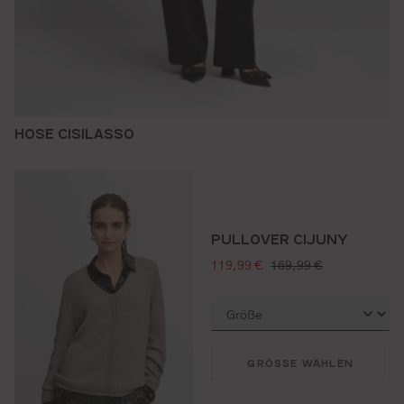
HOSE CISILASSO
PULLOVER CIJUNY
verkaufspreis:
regulärer preis:
119,99 €
169,99 €
GRÖSSE WÄHLEN