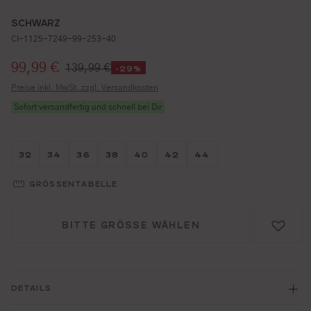
SCHWARZ
CI-1125-7249-99-253-40
Verkaufspreis:
99,99 €
139,99 €
-29%
Preise inkl. MwSt. zzgl. Versandkosten
Sofort versandfertig und schnell bei Dir
Größe wählen
Größe wählen
Größe wählen
Größe wählen
Größe wählen
Größe wählen
Größe wählen
32
34
36
38
40
42
44
GRÖSSENTABELLE
BITTE GRÖSSE WÄHLEN
DETAILS