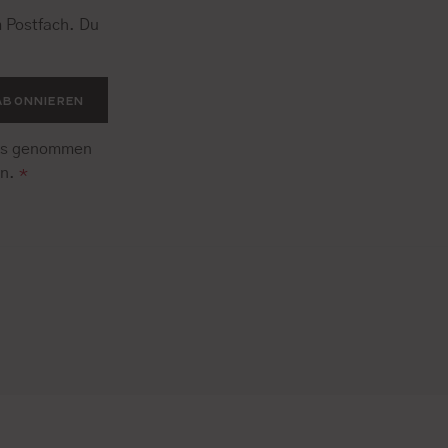
 Postfach. Du
.
ABONNIEREN
is genommen
en.
*