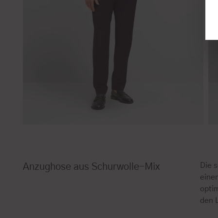
Die 
Anzughose aus Schurwolle-Mix
eine
opti
den 