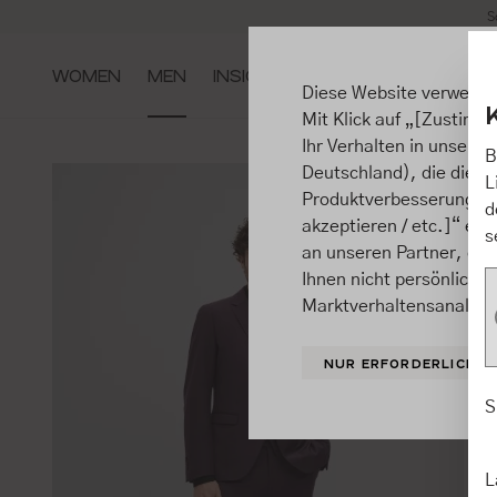
S
m Hauptinhalt springen
Zur Suche springen
Zur Hauptnavigation springen
WOMEN
MEN
INSIGHTS
Diese Website verwende
Mit Klick auf „[Zustimme
Ihr Verhalten in unsere
B
Deutschland), die diese
L
Produktverbesserungen, 
d
akzeptieren / etc.]“ ert
s
an unseren Partner, die
Ihnen nicht persönlich 
Marktverhaltensanalysen
NUR ERFORDERLICHE
S
L