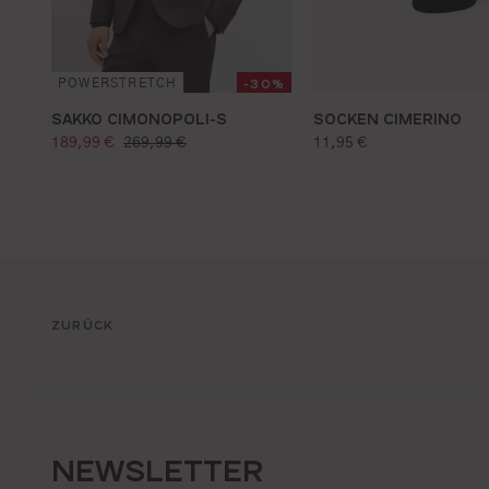
-30%
POWERSTRETCH
SAKKO CIMONOPOLI-S
SOCKEN CIMERINO
verkaufspreis:
regulärer preis:
regulärer preis:
189,99 €
269,99 €
11,95 €
ZURÜCK
NEWSLETTER