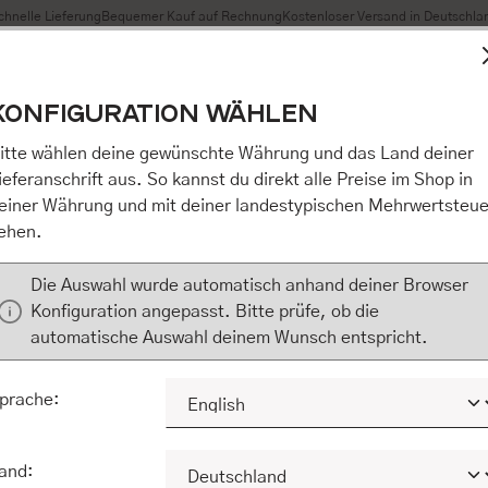
chnelle Lieferung
Bequemer Kauf auf Rechnung
Kostenloser Versand in Deutschla
t Cookies, um eine bestmögliche Erfahrung bieten zu können
KONFIGURATION WÄHLEN
n / Alles akzeptieren / etc.]“ erteilen Sie Ihre Einwilligung au
m Shop an unseren Partner, die shopware AG (Ebbinghoff 10,
itte wählen deine gewünschte Währung und das Land deiner
 Daten Ihnen nicht persönlich zuordnen kann, sie aber zu eig
ieferanschrift aus. So kannst du direkt alle Preise im Shop in
Marktverhaltensanalysen) verarbeiten darf. Mit Klick auf „[Z
einer Währung und mit deiner landestypischen Mehrwertsteue
eilen Sie Ihre Einwilligung auch in die Weitergabe über Ihr Ver
ehen.
 shopware AG (Ebbinghoff 10, 48624 Schöppingen, Deutschlan
zuordnen kann, sie aber zu eigenen Zwecken (z.B. Produktver
Die Auswahl wurde automatisch anhand deiner Browser
) verarbeiten darf.
Konfiguration angepasst. Bitte prüfe, ob die
automatische Auswahl deinem Wunsch entspricht.
KONFIGURIEREN
ALLE COOKIES A
prache:
and: