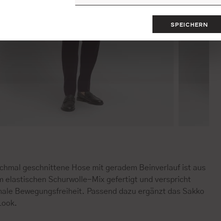
SPEICHERN
schmal geschnittene Hose mit geradem Beinverlauf ist aus
m elastischen Schurwolle-Mix gefertigt und verspricht
male Bewegungsfreiheit. Passend dazu ergänzt das Sakko
Look.