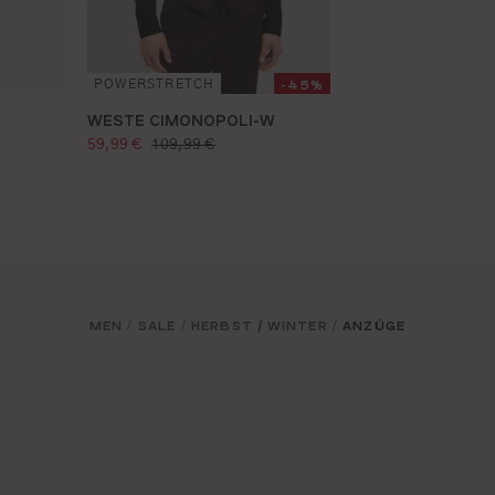
-45%
POWERSTRETCH
WESTE CIMONOPOLI-W
verkaufspreis:
regulärer preis:
59,99 €
109,99 €
MEN
SALE
HERBST / WINTER
ANZÜGE
/
/
/