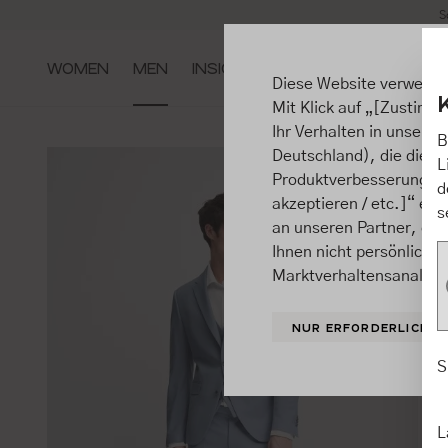
S
m Hauptinhalt springen
Zur Suche springen
Zur Hauptnavigation springen
WOMEN
MEN
INSIGHTS
Diese Website verwende
Mit Klick auf „[Zustimme
Ihr Verhalten in unsere
B
Deutschland), die diese
L
Produktverbesserungen, 
d
akzeptieren / etc.]“ ert
s
an unseren Partner, die
Ihnen nicht persönlich 
Marktverhaltensanalysen
NUR ERFORDERLICHE
S
L