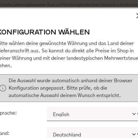
chnelle Lieferung
Bequemer Kauf auf Rechnung
Kostenloser Versand in Deutschla
t Cookies, um eine bestmögliche Erfahrung bieten zu können
KONFIGURATION WÄHLEN
n / Alles akzeptieren / etc.]“ erteilen Sie Ihre Einwilligung au
m Shop an unseren Partner, die shopware AG (Ebbinghoff 10,
itte wählen deine gewünschte Währung und das Land deiner
 Daten Ihnen nicht persönlich zuordnen kann, sie aber zu eig
ieferanschrift aus. So kannst du direkt alle Preise im Shop in
Marktverhaltensanalysen) verarbeiten darf. Mit Klick auf „[Z
einer Währung und mit deiner landestypischen Mehrwertsteue
eilen Sie Ihre Einwilligung auch in die Weitergabe über Ihr Ver
ehen.
 shopware AG (Ebbinghoff 10, 48624 Schöppingen, Deutschlan
zuordnen kann, sie aber zu eigenen Zwecken (z.B. Produktver
Die Auswahl wurde automatisch anhand deiner Browser
) verarbeiten darf.
Konfiguration angepasst. Bitte prüfe, ob die
automatische Auswahl deinem Wunsch entspricht.
KONFIGURIEREN
ALLE COOKIES A
prache:
and: