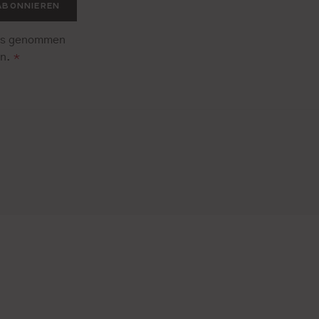
ABONNIEREN
is genommen
en.
*