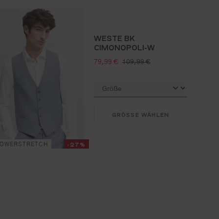
WESTE BK
CIMONOPOLI-W
verkaufspreis:
regulärer preis:
79,99 €
109,99 €
GRÖSSE WÄHLEN
-27%
POWERSTRETCH