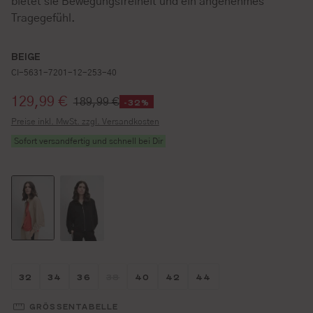
bietet sie Bewegungsfreiheit und ein angenehmes
Tragegefühl.
BEIGE
CI-5631-7201-12-253-40
Verkaufspreis:
129,99 €
189,99 €
-32%
Preise inkl. MwSt. zzgl. Versandkosten
Sofort versandfertig und schnell bei Dir
Größe wählen
Größe wählen
Größe wählen
Größe wählen
Größe wählen
Größe wählen
Größe wählen
32
34
36
38
40
42
44
(DIESE OPTION IST ZURZEIT NICHT VERFÜG
GRÖSSENTABELLE