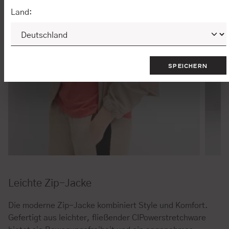
Land:
SPEICHERN
Leichte Zip-Jacke
Die moderne Zip-Jacke kombiniert Style und Komfort.
Gefertigt aus leichter, fließender CIPowerstretchware