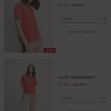
verkaufspreis:
regulärer preis:
39,99 €
59,99 €
GRÖSSE WÄHLEN
-33%
HOSE CISERGEANT
verkaufspreis:
regulärer preis:
79,99 €
149,99 €