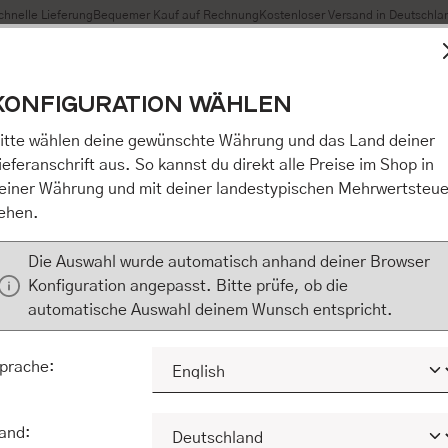
chnelle Lieferung
Bequemer Kauf auf Rechnung
Kostenloser Versand in Deutschla
t Cookies, um eine bestmögliche Erfahrung bieten zu können
KONFIGURATION WÄHLEN
n / Alles akzeptieren / etc.]“ erteilen Sie Ihre Einwilligung au
m Shop an unseren Partner, die shopware AG (Ebbinghoff 10,
itte wählen deine gewünschte Währung und das Land deiner
 Daten Ihnen nicht persönlich zuordnen kann, sie aber zu eig
ieferanschrift aus. So kannst du direkt alle Preise im Shop in
Marktverhaltensanalysen) verarbeiten darf. Mit Klick auf „[Z
einer Währung und mit deiner landestypischen Mehrwertsteue
eilen Sie Ihre Einwilligung auch in die Weitergabe über Ihr Ver
ehen.
 shopware AG (Ebbinghoff 10, 48624 Schöppingen, Deutschlan
zuordnen kann, sie aber zu eigenen Zwecken (z.B. Produktver
Die Auswahl wurde automatisch anhand deiner Browser
) verarbeiten darf.
Konfiguration angepasst. Bitte prüfe, ob die
automatische Auswahl deinem Wunsch entspricht.
KONFIGURIEREN
ALLE COOKIES A
prache:
and: