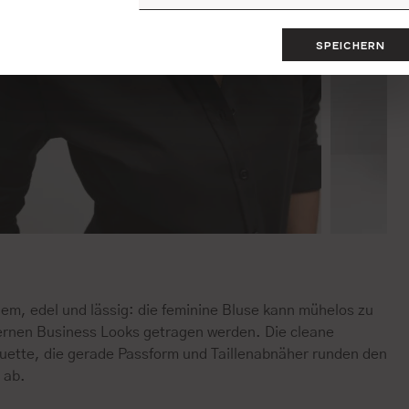
SPEICHERN
em, edel und lässig: die feminine Bluse kann mühelos zu
rnen Business Looks getragen werden. Die cleane
ouette, die gerade Passform und Taillenabnäher runden den
 ab.