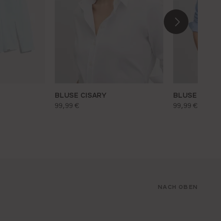
BLUSE CISARY
BLUSE CISAR
regulärer preis:
regulärer pr
99,99 €
99,99 €
NACH OBEN