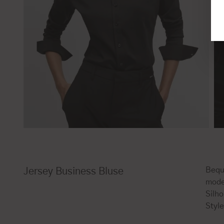
Bequ
Jersey Business Bluse
mode
Silh
Style