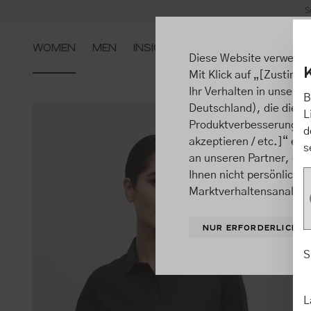
S
m Hauptinhalt springen
Zur Suche springen
Zur Hauptnavigation springen
WOMEN
MEN
INSIGHTS
Diese Website verwende
Mit Klick auf „[Zustimme
Ihr Verhalten in unsere
B
Deutschland), die diese
L
Produktverbesserungen, 
d
akzeptieren / etc.]“ ert
s
an unseren Partner, die
Ihnen nicht persönlich 
Marktverhaltensanalysen
NUR ERFORDERLICHE
S
L