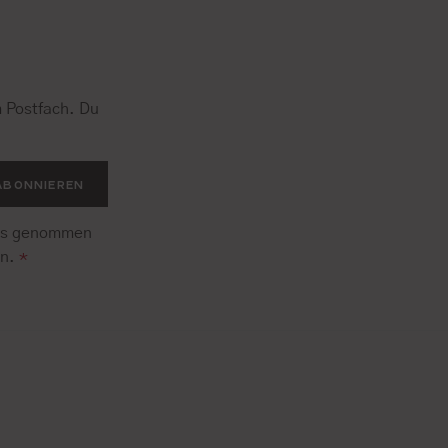
 Postfach. Du
.
ABONNIEREN
is genommen
en.
*