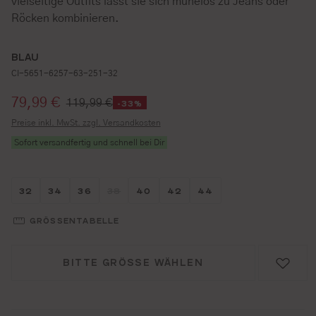
vielseitige Outfits lässt sie sich mühelos zu Jeans oder
Röcken kombinieren.
BLAU
CI-5651-6257-63-251-32
Verkaufspreis:
79,99 €
119,99 €
-33%
Preise inkl. MwSt. zzgl. Versandkosten
Sofort versandfertig und schnell bei Dir
Größe wählen
Größe wählen
Größe wählen
Größe wählen
Größe wählen
Größe wählen
Größe wählen
32
34
36
38
40
42
44
(DIESE OPTION IST ZURZEIT NICHT VERFÜG
GRÖSSENTABELLE
BITTE GRÖSSE WÄHLEN